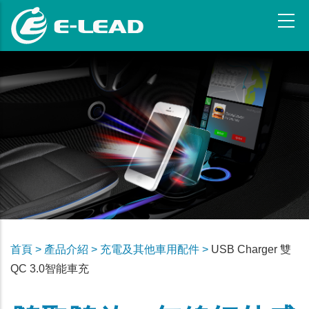
Skip
to
main
content
首頁 >
產品介紹 >
充電及其他車用配件 >
USB Charger 雙
QC 3.0智能車充