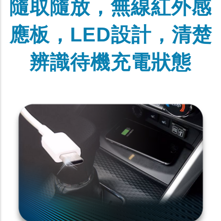
隨取隨放，無線紅外感
應板，LED設計，清楚
辨識待機充電狀態