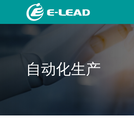
跳
转
到
主
要
内
容
自动化生产