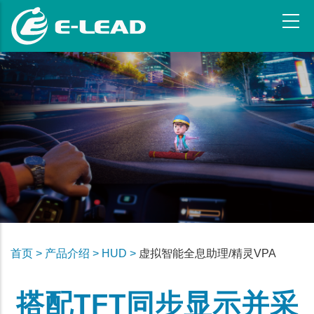
跳
转
到
主
要
内
容
首页 >
产品介绍 >
HUD >
虚拟智能全息助理/精灵VPA
搭配TFT同步显示并采