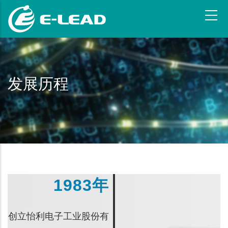
跳
转
到
主
要
内
发展历程
容
1983年
创立怡利电子工业股份有