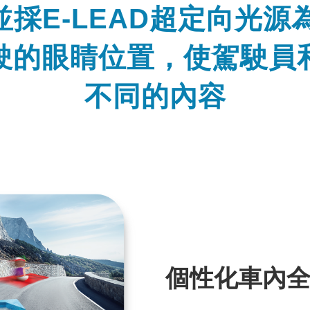
並採E-LEAD超定向光
駛的眼睛位置，使駕駛員
不同的內容
個性化車內