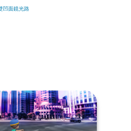
雙凹面鏡光路