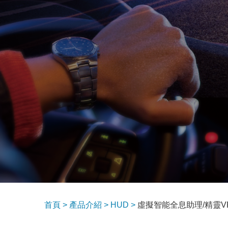
首頁 >
產品介紹 >
HUD >
虛擬智能全息助理/精靈V