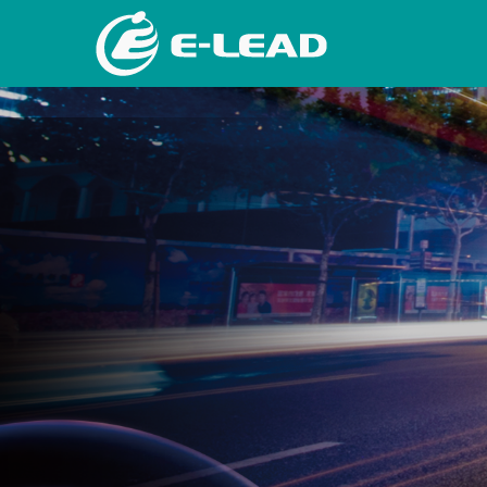
移
至
主
內
容