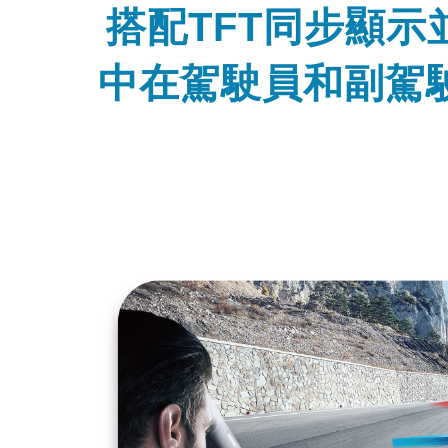
搭配TFT同步顯示
中在駕駛員和副駕