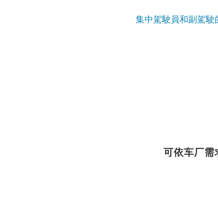
集中駕駛員和副駕駛
可依车厂需