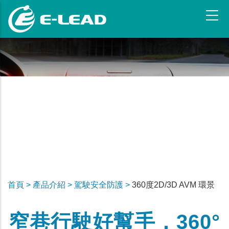
移
至
主
內
容
首頁 >
產品介紹 >
駕駛安全防護 >
360度2D/3D AVM 環景
窄巷行駛好幫手，360°