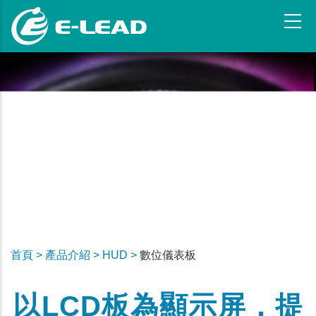
移
至
主
內
容
首頁 >
產品介紹 >
HUD >
數位儀表板
以LCD板為顯示屏，提