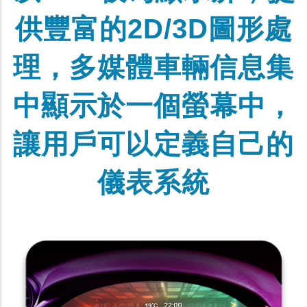
供豐富的2D/3D圖形處
理，多媒體車輛信息集
中顯示於一個螢幕中，
讓用戶可以定義自己的
儀表系統